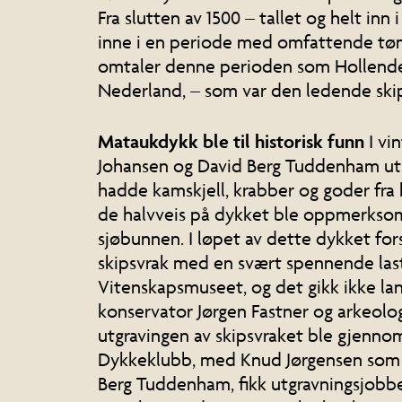
Fra slutten av 1500 – tallet og helt in
inne i en periode med omfattende t
omtaler denne perioden som Hollende
Nederland, – som var den ledende ski
Mataukdykk ble til historisk funn
I vi
Johansen og David Berg Tuddenham ut 
hadde kamskjell, krabber og goder fra
de halvveis på dykket ble oppmerks
sjøbunnen. I løpet av dette dykket f
skipsvrak med en svært spennende last.
Vitenskapsmuseet, og det gikk ikke la
konservator Jørgen Fastner og arkeolog
utgravingen av skipsvraket ble gjennom
Dykkeklubb, med Knud Jørgensen som u
Berg Tuddenham, fikk utgravningsjobb