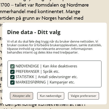
n i 1700 – tallet var Romsdalen og Nordmøre
ømmerhandel med kontinentet. Mange
rtiden på grunn av Norges handel med
psbyggernasjonen i Europa.
Dine data - Ditt valg
nterferien i 1985 dro de to dykkerne Bjørnar
Vi vil at du skal føle deg trygg når du bruker denne nettsiden. Vi
til Hustadvika på dykketur. De to guttene
bruker cookies for å forbedre brukeropplevelsen, samle statistikk,
tilpasse innhold og vise relevante annonser. Informasjonen
 havet som mål, men mistet raskt fokuset da
behandles internt og deles ikke med tredjeparter.
omme på mengder med gul murstein på
orstod de at de hadde kommet over et
NØDVENDIGE | Kan ikke deaktiveres
 Funnet ble rapportert inn til
PREFERANSER | Språk etc.
STATISTIKK | Antall sidevisninger etc.
ng tid før det kom besøk fra Trondheim ved
MARKEDSFØRING | Kampanjer etc.
 Kristian Pettersen. Den praktiske
ført av frivillige dykkere fra Molde
Aksepter alle
Kun nødvendige
Valgte preferanser
tgravningsleder. For den ene dykkeren,
en den personlige konsekvensen at han i