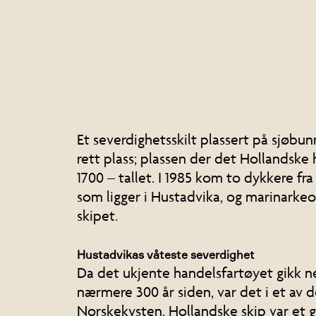
Et severdighetsskilt plassert på sjøb
rett plass; plassen der det Hollandske
1700 – tallet. I 1985 kom to dykkere fr
som ligger i Hustadvika, og marinarkeo
skipet.
Hustadvikas våteste severdighet
Da det ukjente handelsfartøyet gikk 
nærmere 300 år siden, var det i et av 
Norskekysten. Hollandske skip var et g