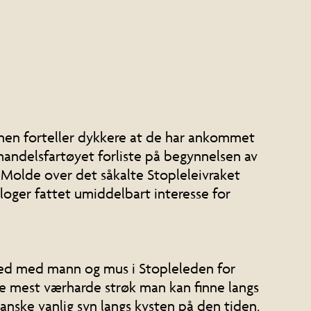
unnen forteller dykkere at de har ankommet
 handelsfartøyet forliste på begynnelsen av
a Molde over det såkalte Stopleleivraket
loger fattet umiddelbart interesse for
ned med mann og mus i Stopleleden for
de mest værharde strøk man kan finne langs
anske vanlig syn langs kysten på den tiden.